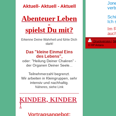
Jone
Aktuell- Aktuell - Aktuell
verb
Abenteuer Leben
Schü
Ich 
-
spielst Du mit?
Im R
auch
Erkenne Deine Wahrheit und fühle Dich
Druckversion
|
Si
stark!
© HP Antara
Das "kleine Einmal Eins
des Lebens",
oder: "Heilung Deiner Chakren" -
der Organen Deiner Seele...
Teilnehmerzahl begrenzt.
Wir arbeiten in Kleingruppen, sehr
intensiv und nachhaltig.
Näheres, siehe Link
KINDER, KINDER
!
Vortragsangebot: