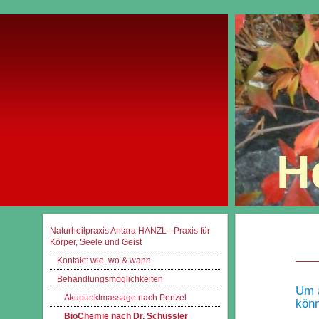
H
Naturheilpraxis Antara HANZL - Praxis für
Körper, Seele und Geist
Kontakt: wie, wo & wann
Behandlungsmöglichkeiten
Um a
Akupunktmassage nach Penzel
könn
BioChemie nach Dr. Schüssler