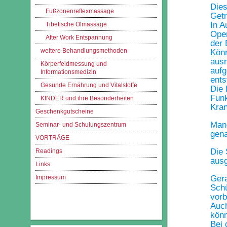
Dies
Fußzonenreflexmassage
Getr
In A
Tibetische Ölmassage
Oper
After Work Entspannung
der 
weitere Behandlungsmethoden
Könn
ausr
Körperfeldmessung und
aufg
Informationsmedizin
ents
Gesunde Ernährung und Vitalstoffe
Die 
Funk
KINDER und ihre Besonderheiten
Kran
Geschenkgutscheine
Mang
Seminar- und Schulungszentrum
gena
VORTRÄGE
Die 
Readings
ausg
Links
Gera
Impressum
Schü
vorb
Auch
könn
Bei 